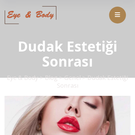
Dudak Estetiği
Sonrası
Eye & Body
>
Blog
>
Genel
>
Dudak Estetiği
Sonrası