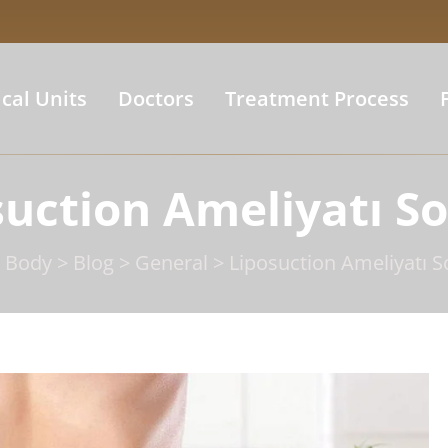
cal Units
Doctors
Treatment Process
suction Ameliyatı So
 Body
>
Blog
>
General
>
Liposuction Ameliyatı S