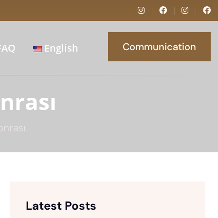
Communication
FAQ
English
nrası
onrası
Latest Posts