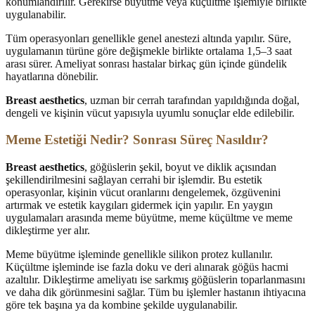
konumlandırılır. Gerekirse büyütme veya küçültme işlemiyle birlikte
uygulanabilir.
Tüm operasyonları genellikle genel anestezi altında yapılır. Süre,
uygulamanın türüne göre değişmekle birlikte ortalama 1,5–3 saat
arası sürer. Ameliyat sonrası hastalar birkaç gün içinde gündelik
hayatlarına dönebilir.
Breast aesthetics
, uzman bir cerrah tarafından yapıldığında doğal,
dengeli ve kişinin vücut yapısıyla uyumlu sonuçlar elde edilebilir.
Meme Estetiği Nedir? Sonrası Süreç Nasıldır?
Breast aesthetics
, göğüslerin şekil, boyut ve diklik açısından
şekillendirilmesini sağlayan cerrahi bir işlemdir. Bu estetik
operasyonlar, kişinin vücut oranlarını dengelemek, özgüvenini
artırmak ve estetik kaygıları gidermek için yapılır. En yaygın
uygulamaları arasında meme büyütme, meme küçültme ve meme
dikleştirme yer alır.
Meme büyütme işleminde genellikle silikon protez kullanılır.
Küçültme işleminde ise fazla doku ve deri alınarak göğüs hacmi
azaltılır. Dikleştirme ameliyatı ise sarkmış göğüslerin toparlanmasını
ve daha dik görünmesini sağlar. Tüm bu işlemler hastanın ihtiyacına
göre tek başına ya da kombine şekilde uygulanabilir.