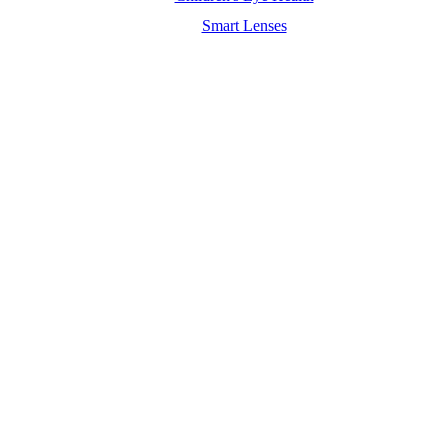
Smart Lenses
Maximum Agency |
Professional Website Design Agency