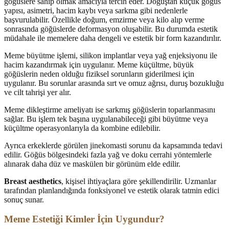
göğüslere sahip olmak amacıyla tercih eder. Doğuştan küçük göğüs
yapısı, asimetri, hacim kaybı veya sarkma gibi nedenlerle
başvurulabilir. Özellikle doğum, emzirme veya kilo alıp verme
sonrasında göğüslerde deformasyon oluşabilir. Bu durumda estetik
müdahale ile memelere daha dengeli ve estetik bir form kazandırılır.
Meme büyütme işlemi, silikon implantlar veya yağ enjeksiyonu ile
hacim kazandırmak için uygulanır. Meme küçültme, büyük
göğüslerin neden olduğu fiziksel sorunların giderilmesi için
uygulanır. Bu sorunlar arasında sırt ve omuz ağrısı, duruş bozukluğu
ve cilt tahrişi yer alır.
Meme dikleştirme ameliyatı ise sarkmış göğüslerin toparlanmasını
sağlar. Bu işlem tek başına uygulanabileceği gibi büyütme veya
küçültme operasyonlarıyla da kombine edilebilir.
Ayrıca erkeklerde görülen jinekomasti sorunu da kapsamında tedavi
edilir. Göğüs bölgesindeki fazla yağ ve doku cerrahi yöntemlerle
alınarak daha düz ve maskülen bir görünüm elde edilir.
Breast aesthetics
, kişisel ihtiyaçlara göre şekillendirilir. Uzmanlar
tarafından planlandığında fonksiyonel ve estetik olarak tatmin edici
sonuç sunar.
Meme Estetiği Kimler İçin Uygundur?