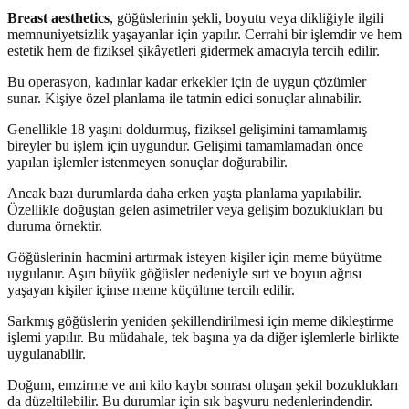
Breast aesthetics
, göğüslerinin şekli, boyutu veya dikliğiyle ilgili
memnuniyetsizlik yaşayanlar için yapılır. Cerrahi bir işlemdir ve hem
estetik hem de fiziksel şikâyetleri gidermek amacıyla tercih edilir.
Bu operasyon, kadınlar kadar erkekler için de uygun çözümler
sunar. Kişiye özel planlama ile tatmin edici sonuçlar alınabilir.
Genellikle 18 yaşını doldurmuş, fiziksel gelişimini tamamlamış
bireyler bu işlem için uygundur. Gelişimi tamamlamadan önce
yapılan işlemler istenmeyen sonuçlar doğurabilir.
Ancak bazı durumlarda daha erken yaşta planlama yapılabilir.
Özellikle doğuştan gelen asimetriler veya gelişim bozuklukları bu
duruma örnektir.
Göğüslerinin hacmini artırmak isteyen kişiler için meme büyütme
uygulanır. Aşırı büyük göğüsler nedeniyle sırt ve boyun ağrısı
yaşayan kişiler içinse meme küçültme tercih edilir.
Sarkmış göğüslerin yeniden şekillendirilmesi için meme dikleştirme
işlemi yapılır. Bu müdahale, tek başına ya da diğer işlemlerle birlikte
uygulanabilir.
Doğum, emzirme ve ani kilo kaybı sonrası oluşan şekil bozuklukları
da düzeltilebilir. Bu durumlar için sık başvuru nedenlerindendir.