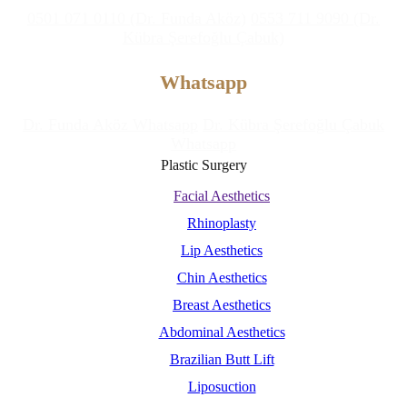
0501 071 0110 (Dr. Funda Aköz)
0553 711 9090 (Dr.
Kübra Şerefoğlu Çabuk)
Whatsapp
Dr. Funda Aköz Whatsapp
Dr. Kübra Şerefoğlu Çabuk
Whatsapp
Plastic Surgery
Facial Aesthetics
Rhinoplasty
Lip Aesthetics
Chin Aesthetics
Breast Aesthetics
Abdominal Aesthetics
Brazilian Butt Lift
Liposuction