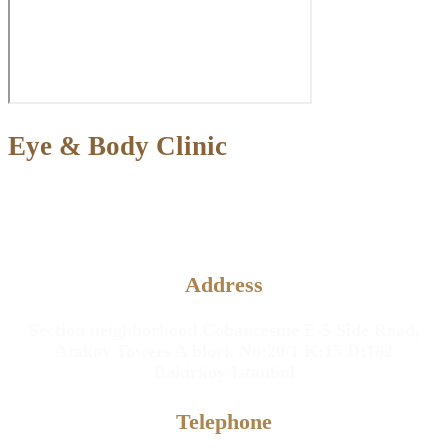
Eye & Body Clinic
Aesthetic and Plastic Surgery &
Eye Diseases Clinic
Address
Section neighborhood Cobancesme E-5 Side Road,
Atakoy Towers A block No:20/1 K:15 D:182
Bakirkoy/Istanbul
Telephone