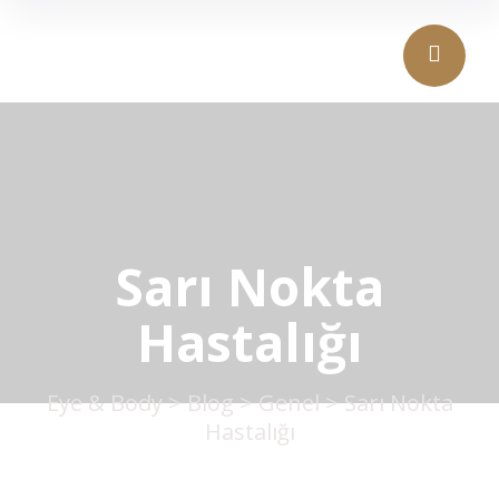
Sarı Nokta
Hastalığı
Eye & Body
>
Blog
>
Genel
>
Sarı Nokta
Hastalığı