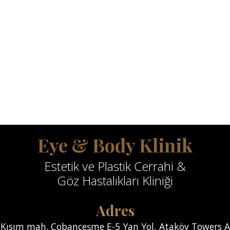
Eye & Body Klinik
Estetik ve Plastik Cerrahi &
Göz Hastalıkları Kliniği
Adres
Kısım mah. Çobançeşme E-5 Yan Yol, Ataköy Towers A