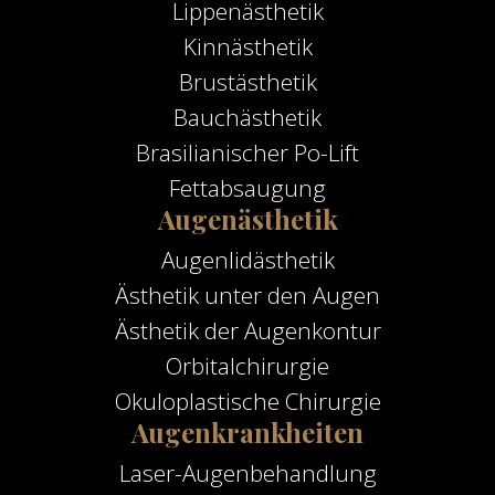
Lippenästhetik
Kinnästhetik
Brustästhetik
Bauchästhetik
Brasilianischer Po-Lift
Fettabsaugung
Augenästhetik
Augenlidästhetik
Ästhetik unter den Augen
Ästhetik der Augenkontur
Orbitalchirurgie
Okuloplastische Chirurgie
Augenkrankheiten
Laser-Augenbehandlung