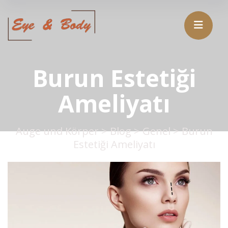
Burun Estetiği
Ameliyatı
Auge und Körper
>
Blog
>
Genel
>
Burun
Estetiği Ameliyatı