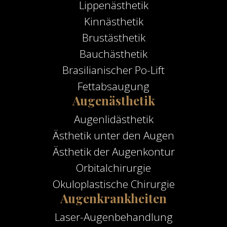
Lippenästhetik
Kinnästhetik
Brustästhetik
Bauchästhetik
Brasilianischer Po-Lift
Fettabsaugung
Augenästhetik
Augenlidästhetik
Ästhetik unter den Augen
Ästhetik der Augenkontur
Orbitalchirurgie
Okuloplastische Chirurgie
Augenkrankheiten
Laser-Augenbehandlung