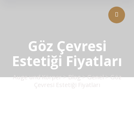
Göz Çevresi
Estetiği Fiyatları
Auge und Körper
>
Blog
>
Genel
>
Göz
Çevresi Estetiği Fiyatları