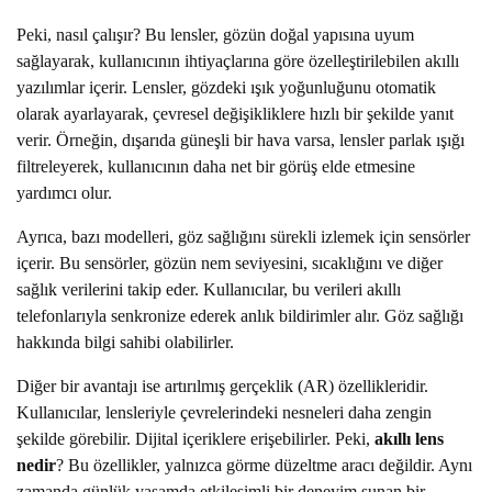
Peki, nasıl çalışır? Bu lensler, gözün doğal yapısına uyum
sağlayarak, kullanıcının ihtiyaçlarına göre özelleştirilebilen akıllı
yazılımlar içerir. Lensler, gözdeki ışık yoğunluğunu otomatik
olarak ayarlayarak, çevresel değişikliklere hızlı bir şekilde yanıt
verir. Örneğin, dışarıda güneşli bir hava varsa, lensler parlak ışığı
filtreleyerek, kullanıcının daha net bir görüş elde etmesine
yardımcı olur.
Ayrıca, bazı modelleri, göz sağlığını sürekli izlemek için sensörler
içerir. Bu sensörler, gözün nem seviyesini, sıcaklığını ve diğer
sağlık verilerini takip eder. Kullanıcılar, bu verileri akıllı
telefonlarıyla senkronize ederek anlık bildirimler alır. Göz sağlığı
hakkında bilgi sahibi olabilirler.
Diğer bir avantajı ise artırılmış gerçeklik (AR) özellikleridir.
Kullanıcılar, lensleriyle çevrelerindeki nesneleri daha zengin
şekilde görebilir. Dijital içeriklere erişebilirler. Peki,
akıllı lens
nedir
? Bu özellikler, yalnızca görme düzeltme aracı değildir. Aynı
zamanda günlük yaşamda etkileşimli bir deneyim sunan bir