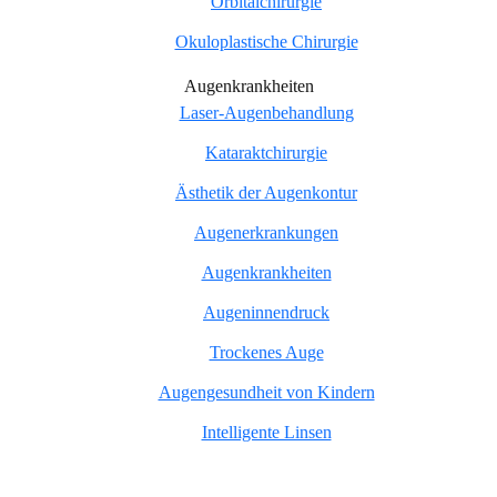
Orbitalchirurgie
Okuloplastische Chirurgie
Augenkrankheiten
Laser-Augenbehandlung
Kataraktchirurgie
Ästhetik der Augenkontur
Augenerkrankungen
Augenkrankheiten
Augeninnendruck
Trockenes Auge
Augengesundheit von Kindern
Intelligente Linsen
Maximale Agentur |
Professionelle Website-Design-Agentur