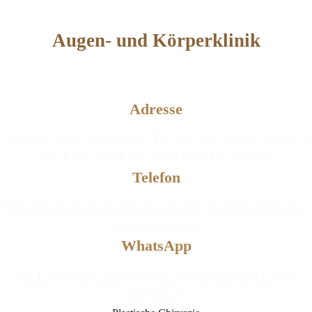
Augen- und Körperklinik
Ästhetische und Plastische Chirurgie &
Klinik für Augenkrankheiten
Adresse
Abschnitt mah. Çobançeşme E-5 Yan Yol, Ataköy Towers A
Block Nr.:20/1 K:15 D:182 Bakırköy/İstanbul
Telefon
0501 071 0110 (Dr. Funda Aköz)
0553 711 9090 (Dr. Kübra
Şerefoğlu Çabuk)
WhatsApp
Dr. Funda Aköz Whatsapp
Dr. Kübra Şerefoğlu Çabuk
Whatsapp