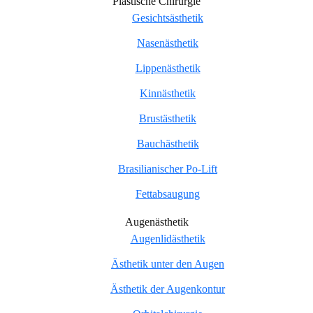
Plastische Chirurgie
Gesichtsästhetik
Nasenästhetik
Lippenästhetik
Kinnästhetik
Brustästhetik
Bauchästhetik
Brasilianischer Po-Lift
Fettabsaugung
Augenästhetik
Augenlidästhetik
Ästhetik unter den Augen
Ästhetik der Augenkontur