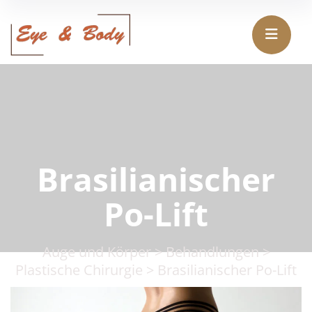
Brasilianischer
Po-Lift
Auge und Körper
>
Behandlungen
>
Plastische Chirurgie
>
Brasilianischer Po-Lift