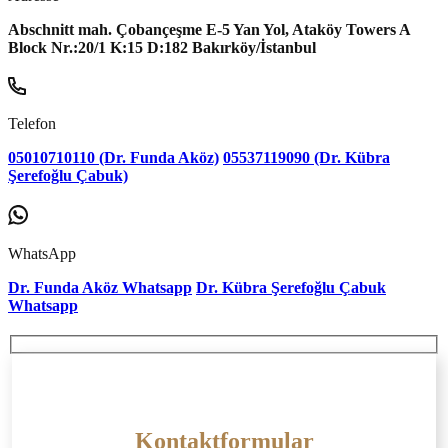
Abschnitt mah. Çobançeşme E-5 Yan Yol, Ataköy Towers A
Block Nr.:20/1 K:15 D:182 Bakırköy/İstanbul
Telefon
05010710110 (Dr. Funda Aköz)
05537119090 (Dr. Kübra
Şerefoğlu Çabuk)
WhatsApp
Dr. Funda Aköz Whatsapp
Dr. Kübra Şerefoğlu Çabuk
Whatsapp
Kontaktformular