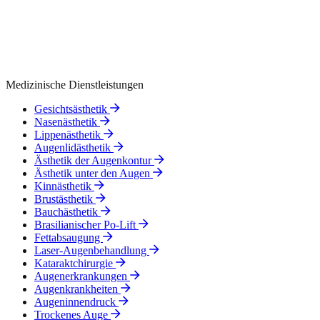
Medizinische Dienstleistungen
Gesichtsästhetik
Nasenästhetik
Lippenästhetik
Augenlidästhetik
Ästhetik der Augenkontur
Ästhetik unter den Augen
Kinnästhetik
Brustästhetik
Bauchästhetik
Brasilianischer Po-Lift
Fettabsaugung
Laser-Augenbehandlung
Kataraktchirurgie
Augenerkrankungen
Augenkrankheiten
Augeninnendruck
Trockenes Auge