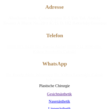
Adresse
Abschnitt mah. Çobançeşme E-5 Yan Yol, Ataköy
Towers A Block Nr.:20/1 K:15 D:182 Bakırköy/İstanbul
Telefon
0501 071 0110 (Dr. Funda Aköz)
0553 711 9090 (Dr.
Kübra Şerefoğlu Çabuk)
WhatsApp
Dr. Funda Aköz Whatsapp
Dr. Kübra Şerefoğlu Çabuk
Whatsapp
Plastische Chirurgie
Gesichtsästhetik
Nasenästhetik
Lippenästhetik