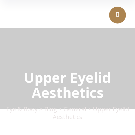
Upper Eyelid
Aesthetics
Eye & Body
>
Blog
>
General
>
Upper Eyelid
Aesthetics