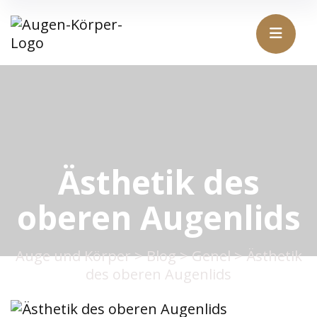
Ästhetik des
oberen Augenlids
Auge und Körper
>
Blog
>
Genel
>
Ästhetik
des oberen Augenlids