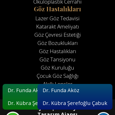
Oküloplastik Cerrahi
Göz Hastalıkları
Lazer Göz Tedavisi
Katarakt Ameliyatı
Göz Çevresi Estetiği
Göz Bozuklukları
Göz Hastalıkları
Göz Tansiyonu
Göz Kuruluğu
Çocuk Göz Sağlığı
Akıllı Lensler
Dr. Funda Aköz
Dr. Funda Aköz
Dr. Kübra Şerefoğlu Çabuk
Dr. Kübra Şerefoğlu Çabuk
Maksimum Ajans |
Profesyonel Website
Tasarım Ajansı