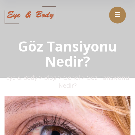
Göz Tansiyonu
Nedir?
Eye & Body
>
Blog
>
Genel
>
Göz Tansiyonu
Nedir?