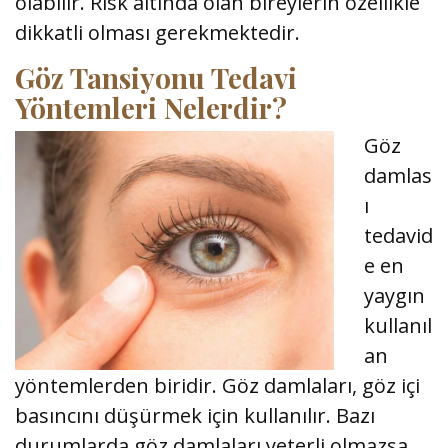
olabilir. Risk altında olan bireylerin özellikle
dikkatli olması gerekmektedir.
Göz Tansiyonu Tedavi
Yöntemleri Nelerdir?
Göz
damlas
ı
tedavid
e en
yaygın
kullanıl
an
yöntemlerden biridir. Göz damlaları, göz içi
basıncını düşürmek için kullanılır. Bazı
durumlarda göz damlaları yeterli olmazsa,