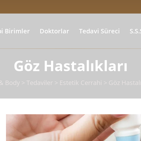
bi Birimler
Doktorlar
Tedavi Süreci
S.S.
Göz Hastalıkları
 & Body
>
Tedaviler
>
Estetik Cerrahi
>
Göz Hastalı