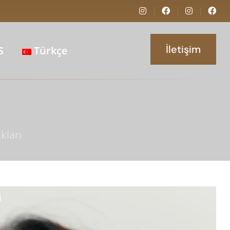
İletişim
S
Türkçe
kları