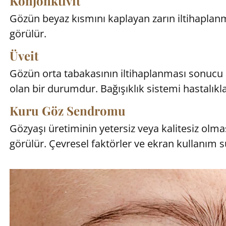
Konjonktivit
Gözün beyaz kısmını kaplayan zarın iltihaplanmas
görülür.
Üveit
Gözün orta tabakasının iltihaplanması sonucu a
olan bir durumdur. Bağışıklık sistemi hastalıkları
Kuru Göz Sendromu
Gözyaşı üretiminin yetersiz veya kalitesiz ol
görülür. Çevresel faktörler ve ekran kullanım sür